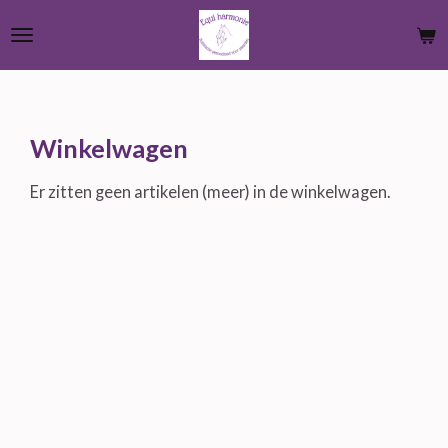
Ga
direct
naar
de
hoofdinhoud
Winkelwagen
Er zitten geen artikelen (meer) in de winkelwagen.