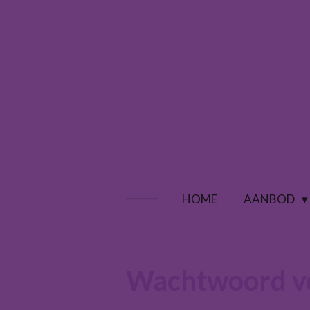
Ga
direct
naar
de
hoofdinhoud
HOME
AANBOD
Wachtwoord v